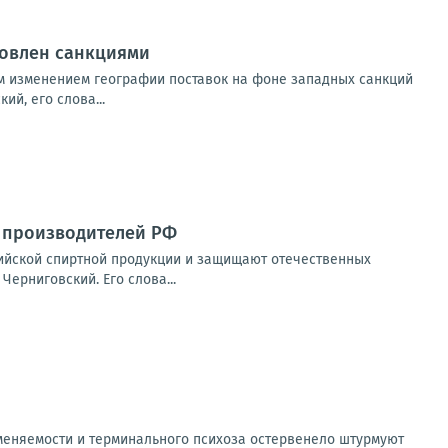
ловлен санкциями
ым изменением географии поставок на фоне западных санкций
й, его слова...
 производителей РФ
ийской спиртной продукции и защищают отечественных
ерниговский. Его слова...
меняемости и терминального психоза остервенело штурмуют