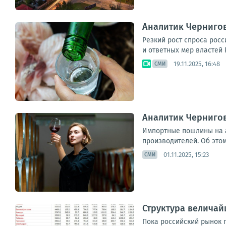
Аналитик Чернигов
Резкий рост спроса рос
и ответных мер властей 
19.11.2025, 16:48
СМИ
Аналитик Черниго
Импортные пошлины на а
производителей. Об этом
01.11.2025, 15:23
СМИ
Структура величай
Пока российский рынок 