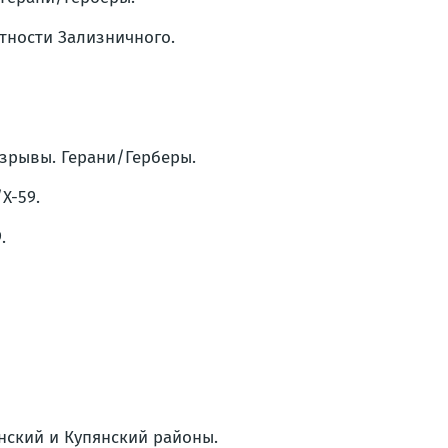
стности Зализничного.
взрывы. Герани/Герберы.
Х-59.
.
анский и Купянский районы.