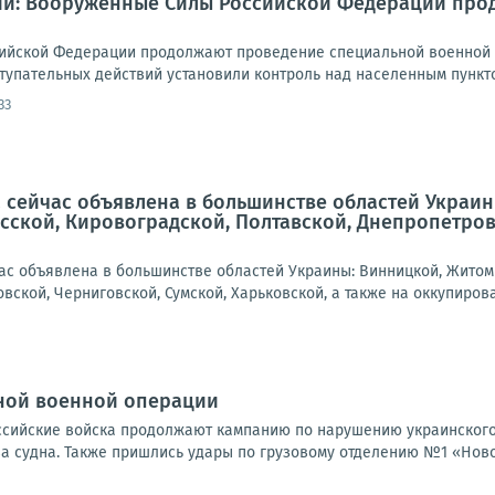
и: Вооруженные Силы Российской Федерации про
ийской Федерации продолжают проведение специальной военной о
тупательных действий установили контроль над населенным пункто
33
 сейчас объявлена в большинстве областей Украин
сской, Кировоградской, Полтавской, Днепропетровс
ас объявлена в большинстве областей Украины: Винницкой, Житоми
вской, Черниговской, Сумской, Харьковской, а также на оккупирова
ной военной операции
Российские войска продолжают кампанию по нарушению украинского
а судна. Также пришлись удары по грузовому отделению №1 «Новой