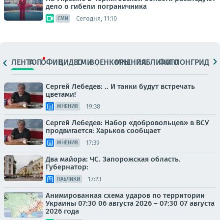
дело о гибели пограничника
Сегодня, 11:10
СМИ
ЛЕНТА
ТОП
ОФИЦ.
ВИДЕО
СМИ
ВОЕНКОРЫ
МНЕНИЯ
ПАБЛИКИ
ФОТО
ЛОНГРИДЫ
Сергей Лебедев: .. И танки будут встречать
цветами!
19:38
МНЕНИЯ
Сергей Лебедев: Набор «добровольцев» в ВСУ
продвигается: Харьков сообщает
17:39
МНЕНИЯ
Два майора: ЧС. Запорожская область.
Губернатор:
17:23
ПАБЛИКИ
Анимированная схема ударов по территории
Украины 07:30 06 августа 2026 – 07:30 07 августа
2026 года