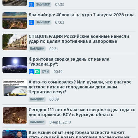
07:33
ПАБЛИКИ
Два майора: #Сводка на утро 7 августа 2026 года
07:03
ПАБЛИКИ
СПЕЦОПЕРАЦИЯ Российские военные нанесли
удар по целям противника в Запорожье
02:21
ПАБЛИКИ
Фронтовая сводка за день от канала
"Украина.ру":
00:19
СМИ
А кто-то сомневался? Или думали, что внатуре
детское питание голодающим детишкам
Чернигова везут?
00:09
ПАБЛИКИ
Сегодня 111 лет «Атаке мертвецов» и два года со
дня вторжения ВСУ в Курскую область
Вчера, 23:10
ПАБЛИКИ
Крымский опыт энергобезопасности может
стать основой новых программ поддержки на