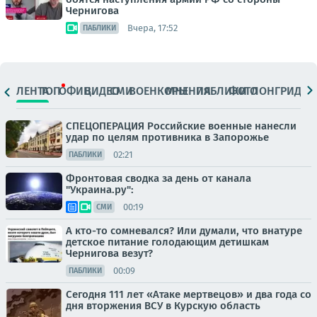
Чернигова
Вчера, 17:52
ПАБЛИКИ
ЛЕНТА
ТОП
ОФИЦ.
ВИДЕО
СМИ
ВОЕНКОРЫ
МНЕНИЯ
ПАБЛИКИ
ФОТО
ЛОНГРИДЫ
СПЕЦОПЕРАЦИЯ Российские военные нанесли
удар по целям противника в Запорожье
02:21
ПАБЛИКИ
Фронтовая сводка за день от канала
"Украина.ру":
00:19
СМИ
А кто-то сомневался? Или думали, что внатуре
детское питание голодающим детишкам
Чернигова везут?
00:09
ПАБЛИКИ
Сегодня 111 лет «Атаке мертвецов» и два года со
дня вторжения ВСУ в Курскую область