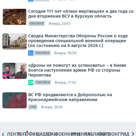
Сегодня 111 лет «Атаке мертвецов» и два года со
дня вторжения ВСУ в Курскую область
Вчера, 23:10
ПАБЛИКИ
Сводка Министерства Обороны России о ходе
проведения специальной военной операции
(по состоянию на 6 августа 2026 г.)
Вчера, 18:59
ПАБЛИКИ
«Дроны не помогут их остановить» – в Киеве
боятся наступления армии РФ со стороны
Чернигова
Вчера, 17:52
ПАБЛИКИ
ВС РФ продвигаются к Доброполью на
Красноармейском направлении
Вчера, 20:10
СМИ
ЛЕНТА
ТОП
ОФИЦ.
ВИДЕО
СМИ
ВОЕНКОРЫ
МНЕНИЯ
ПАБЛИКИ
ФОТО
ЛОНГРИДЫ