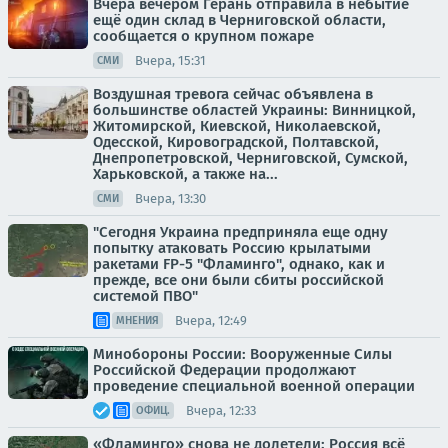
Вчера вечером Герань отправила в небытие
ещё один склад в Черниговской области,
сообщается о крупном пожаре
Вчера, 15:31
СМИ
Воздушная тревога сейчас объявлена в
большинстве областей Украины: Винницкой,
Житомирской, Киевской, Николаевской,
Одесской, Кировоградской, Полтавской,
Днепропетровской, Черниговской, Сумской,
Харьковской, а также на...
Вчера, 13:30
СМИ
"Сегодня Украина предприняла еще одну
попытку атаковать Россию крылатыми
ракетами FP-5 "Фламинго", однако, как и
прежде, все они были сбиты российской
системой ПВО"
Вчера, 12:49
МНЕНИЯ
Минобороны России: Вооруженные Силы
Российской Федерации продолжают
проведение специальной военной операции
Вчера, 12:33
ОФИЦ.
«Фламинго» снова не долетели: Россия всё