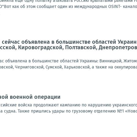
иняла еще одну попытку атаковать Россию крылатыми ракетами FP-
"Вот как об этом сообщает один из международных OSINT- каналов:
9
 сейчас объявлена в большинстве областей Украин
сской, Кировоградской, Полтавской, Днепропетровс
ас объявлена в большинстве областей Украины: Винницкой, Житоми
вской, Черниговской, Сумской, Харьковской, а также на оккупирова
ной военной операции
Российские войска продолжают кампанию по нарушению украинского
а судна. Также пришлись удары по грузовому отделению №1 «Новой