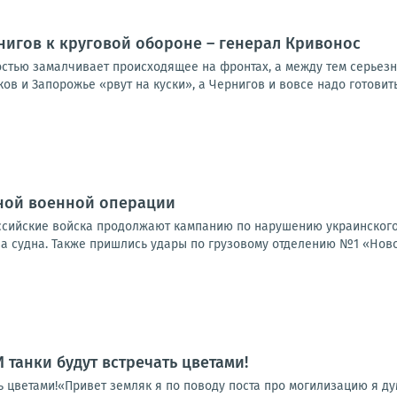
нигов к круговой обороне – генерал Кривонос
стью замалчивает происходящее на фронтах, а между тем серьезн
ков и Запорожье «рвут на куски», а Чернигов и вовсе надо готовить
ной военной операции
Российские войска продолжают кампанию по нарушению украинского
а судна. Также пришлись удары по грузовому отделению №1 «Новой
 И танки будут встречать цветами!
ать цветами!«Привет земляк я по поводу поста про могилизацию я д