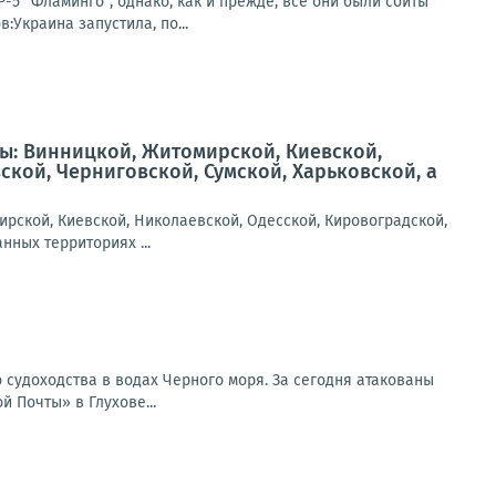
5 "Фламинго", однако, как и прежде, все они были сбиты
Украина запустила, по...
ы: Винницкой, Житомирской, Киевской,
кой, Черниговской, Сумской, Харьковской, а
рской, Киевской, Николаевской, Одесской, Кировоградской,
нных территориях ...
 судоходства в водах Черного моря. За сегодня атакованы
 Почты» в Глухове...