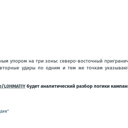
вным упором на три зоны: северо-восточный приграни
овторные удары по одним и тем же точкам указываю
e/L0HMATIY
будет аналитический разбор логики кампа
едев"