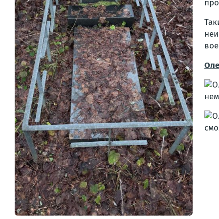
про
Так
неи
вое
Оле