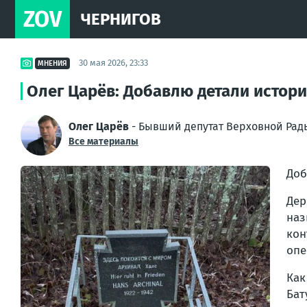
ZOV
ЧЕРНИГОВ
30 мая 2026, 23:33
МНЕНИЯ
Олег Царёв: Добавлю детали истор
Олег Царёв
- Бывший депутат Верховной Рад
Все материалы
Доб
Дер
на
кон
опе
Как
Бат