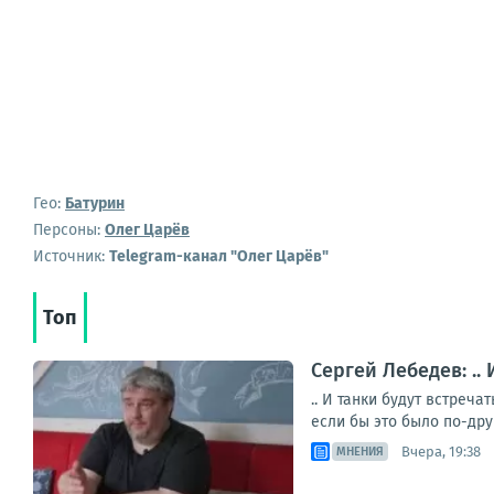
Гео:
Батурин
Персоны:
Олег Царёв
Источник:
Telegram-канал "Олег Царёв"
Топ
Сергей Лебедев: ..
.. И танки будут встреч
если бы это было по-дру
Вчера, 19:38
МНЕНИЯ