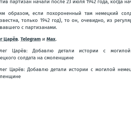
тив партизан начали после 23 июля 1942 года, когда н
им образом, если похороненный там немецкий солд
звестна, только 1942 год), то он, очевидно, из регу
вавшего с партизанами.
г Царёв
.
Telegram
и
Max
.