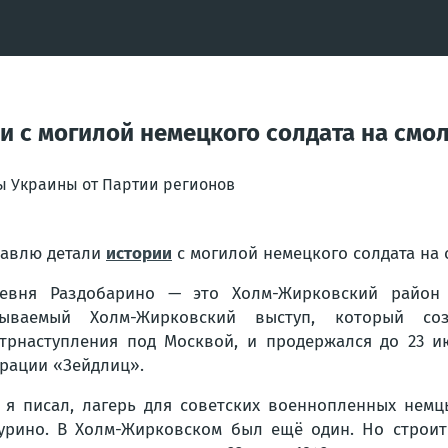
ии с могилой немецкого солдата на см
ы Украины от Партии регионов
авлю детали
истории
с могилой немецкого солдата на
евня Раздобарино — это Холм-Жирковский район 
зываемый Холм-Жирковский выступ, который со
трнаступления под Москвой, и продержался до 23 и
рации «Зейдлиц».
 я писал, лагерь для советских военнопленных немц
урино. В Холм-Жирковском был ещё один. Но строит