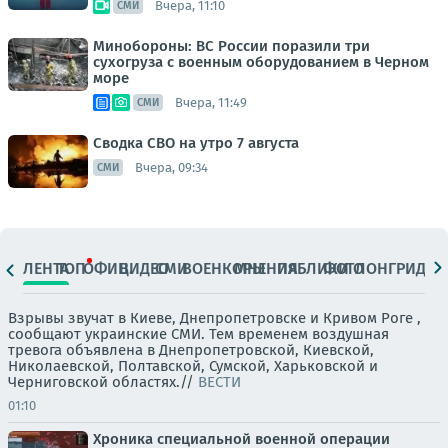
Вчера, 11:10
СМИ
Минобороны: ВС России поразили три
сухогруза с военным оборудованием в Черном
море
Вчера, 11:49
СМИ
Сводка СВО на утро 7 августа
Вчера, 09:34
СМИ
ЛЕНТА
ТОП
ОФИЦ.
ВИДЕО
СМИ
ВОЕНКОРЫ
МНЕНИЯ
ПАБЛИКИ
ФОТО
ЛОНГРИДЫ
Взрывы звучат в Киеве, Днепропетровске и Кривом Роге ,
сообщают украинские СМИ. Тем временем воздушная
тревога объявлена в Днепропетровской, Киевской,
Николаевской, Полтавской, Сумской, Харьковской и
Черниговской областях.//
ВЕСТИ
01:10
Хроника специальной военной операции