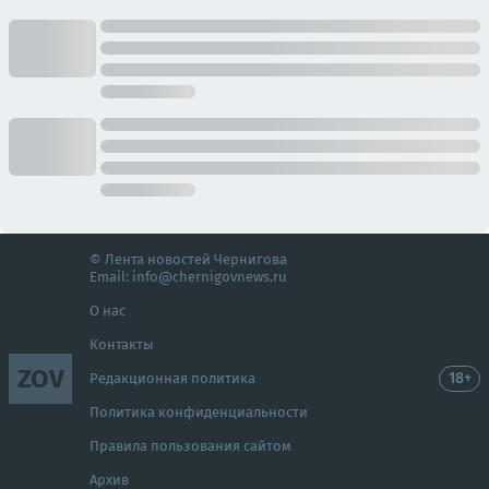
© Лента новостей Чернигова
Email:
info@chernigovnews.ru
О нас
Контакты
ZOV
18+
Редакционная политика
Политика конфиденциальности
Правила пользования сайтом
Архив