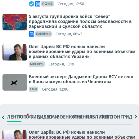
Сегодня, 12:50
ОФИЦ.
5 августа группировка войск "Север"
продолжила создание полосы безопасности в
Харьковской и Сумской областях
Сегодня, 06:45
ПАБЛИКИ
Олег Царёв: ВС РФ ночью нанесли
комбинированные удары по военным объектам
в разных областях Украины
Сегодня, 13:19
МНЕНИЯ
Военный эксперт Дандыкин: Дроны ВСУ летели
в Ярославскую область из Чернигова
Сегодня, 12:06
СМИ
ЛЕНТА
ТОП
ОФИЦ.
ВИДЕО
СМИ
ВОЕНКОРЫ
МНЕНИЯ
ПАБЛИКИ
ФОТО
ЛОНГРИДЫ
Олег Царёв: ВС РФ ночью нанесли
комбинированные удары по военным объектам