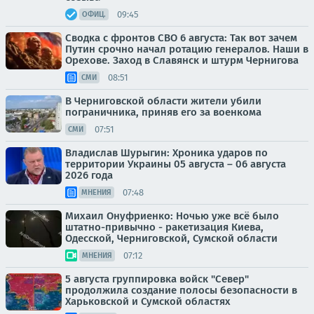
09:45
ОФИЦ.
Сводка с фронтов СВО 6 августа: Так вот зачем
Путин срочно начал ротацию генералов. Наши в
Орехове. Заход в Славянск и штурм Чернигова
08:51
СМИ
В Черниговской области жители убили
пограничника, приняв его за военкома
07:51
СМИ
Владислав Шурыгин: Хроника ударов по
территории Украины 05 августа – 06 августа
2026 года
07:48
МНЕНИЯ
Михаил Онуфриенко: Ночью уже всё было
штатно-привычно - ракетизация Киева,
Одесской, Черниговской, Сумской области
07:12
МНЕНИЯ
5 августа группировка войск "Север"
продолжила создание полосы безопасности в
Харьковской и Сумской областях