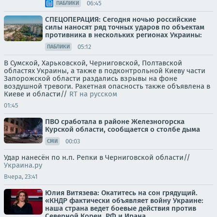
06:45
ПАБЛИКИ
СПЕЦОПЕРАЦИЯ: Сегодня ночью российские
силы наносят ряд точных ударов по объектам
противника в нескольких регионах Украины:
05:12
ПАБЛИКИ
В Сумской, Харьковской, Черниговской, Полтавской
областях Украины, а также в подконтрольной Киеву части
Запорожской области раздались взрывы на фоне
воздушной тревоги. Ракетная опасность также объявлена в
Киеве и области//
RT на русском
01:45
ПВО сработала в районе Железногорска
Курской области, сообщается о столбе дыма
00:03
СМИ
Удар нанесён по н.п. Репки в Черниговской области//
Украина.ру
Вчера, 23:41
Юлия Витязева: Окатитесь на сон грядущий.
«КНДР фактически объявляет войну Украине:
наша страна ведет боевые действия против
Северной Кореи, РФ и Ирана