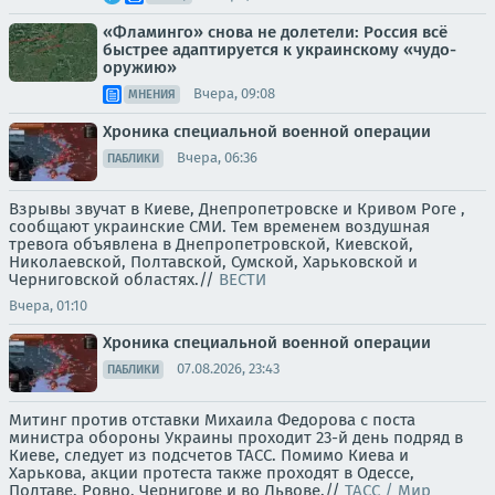
«Фламинго» снова не долетели: Россия всё
быстрее адаптируется к украинскому «чудо-
оружию»
Вчера, 09:08
МНЕНИЯ
Хроника специальной военной операции
Вчера, 06:36
ПАБЛИКИ
Взрывы звучат в Киеве, Днепропетровске и Кривом Роге ,
сообщают украинские СМИ. Тем временем воздушная
тревога объявлена в Днепропетровской, Киевской,
Николаевской, Полтавской, Сумской, Харьковской и
Черниговской областях.//
ВЕСТИ
Вчера, 01:10
Хроника специальной военной операции
07.08.2026, 23:43
ПАБЛИКИ
Митинг против отставки Михаила Федорова с поста
министра обороны Украины проходит 23-й день подряд в
Киеве, следует из подсчетов ТАСС. Помимо Киева и
Харькова, акции протеста также проходят в Одессе,
Полтаве, Ровно, Чернигове и во Львове.//
ТАСС / Мир