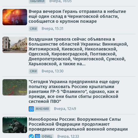
Вчера, 16:05
ПАБЛИКИ
Вчера вечером Герань отправила в небытие
ещё один склад в Черниговской области,
сообщается о крупном пожаре
Вчера, 15:31
СМИ
Воздушная тревога сейчас объявлена в
большинстве областей Украины: Винницкой,
Житомирской, Киевской, Николаевской,
Одесской, Кировоградской, Полтавской,
Днепропетровской, Черниговской, Сумской,
Харьковской, а также на...
Вчера, 13:30
СМИ
"Сегодня Украина предприняла еще одну
попытку атаковать Россию крылатыми
ракетами FP-5 "Фламинго", однако, как и
прежде, все они были сбиты российской
системой ПВО"
Вчера, 12:49
МНЕНИЯ
Минобороны России: Вооруженные Силы
Российской Федерации продолжают
проведение специальной военной операции
Вчера, 12:33
ОФИЦ.