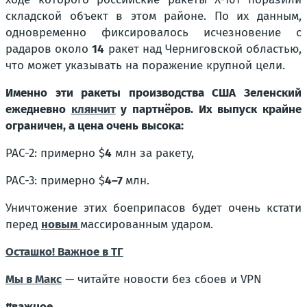
складской объект в этом районе. По их данным,
одновременно фиксировалось исчезновение с
радаров около
14
ракет над Черниговской областью,
что может указывать на поражение крупной цели.
Именно эти ракеты производства США Зеленский
ежедневно
клянчит
у партнёров. Их выпуск крайне
ограничен, а цена очень высока:
PAC-2: примерно $
4
млн за ракету,
PAC-3: примерно $
4–7
млн.
Уничтожение этих боеприпасов будет очень кстати
перед
новым
массированным ударом.
Осташко! Важное в ТГ
Мы в Макс
— читайте новости без сбоев и VPN
#важное