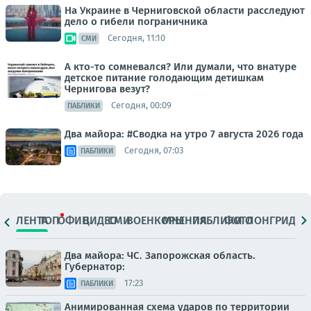
На Украине в Черниговской области расследуют
дело о гибели пограничника
Сегодня, 11:10
СМИ
А кто-то сомневался? Или думали, что внатуре
детское питание голодающим детишкам
Чернигова везут?
Сегодня, 00:09
ПАБЛИКИ
Два майора: #Сводка на утро 7 августа 2026 года
Сегодня, 07:03
ПАБЛИКИ
ЛЕНТА
ТОП
ОФИЦ.
ВИДЕО
СМИ
ВОЕНКОРЫ
МНЕНИЯ
ПАБЛИКИ
ФОТО
ЛОНГРИДЫ
Два майора: ЧС. Запорожская область.
Губернатор:
17:23
ПАБЛИКИ
Анимированная схема ударов по территории