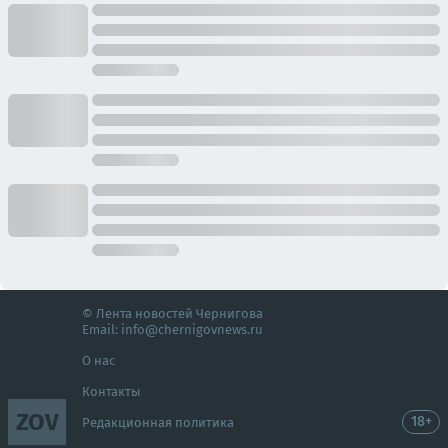
© Лента новостей Чернигова
Email:
info@chernigovnews.ru
О нас
Контакты
ZOV
18+
Редакционная политика