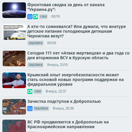
Фронтовая сводка за день от канала
"Украина.ру":
00:19
СМИ
А кто-то сомневался? Или думали, что внатуре
детское питание голодающим детишкам
Чернигова везут?
00:09
ПАБЛИКИ
Сегодня 111 лет «Атаке мертвецов» и два года со
дня вторжения ВСУ в Курскую область
Вчера, 23:10
ПАБЛИКИ
Крымский опыт энергобезопасности может
стать основой новых программ поддержки на
федеральном уровне
Вчера, 22:37
СМИ
Зачистка подступов к Доброполью
Вчера, 20:36
ПАБЛИКИ
ВС РФ продвигаются к Доброполью на
Красноармейском направлении