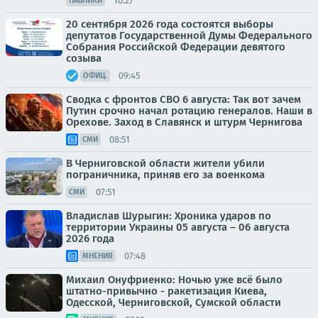
10:27
ПАБЛИКИ
20 сентября 2026 года состоятся выборы
депутатов Государственной Думы Федерального
Собрания Российской Федерации девятого
созыва
09:45
ОФИЦ.
Сводка с фронтов СВО 6 августа: Так вот зачем
Путин срочно начал ротацию генералов. Наши в
Орехове. Заход в Славянск и штурм Чернигова
08:51
СМИ
В Черниговской области жители убили
пограничника, приняв его за военкома
07:51
СМИ
Владислав Шурыгин: Хроника ударов по
территории Украины 05 августа – 06 августа
2026 года
07:48
МНЕНИЯ
Михаил Онуфриенко: Ночью уже всё было
штатно-привычно - ракетизация Киева,
Одесской, Черниговской, Сумской области