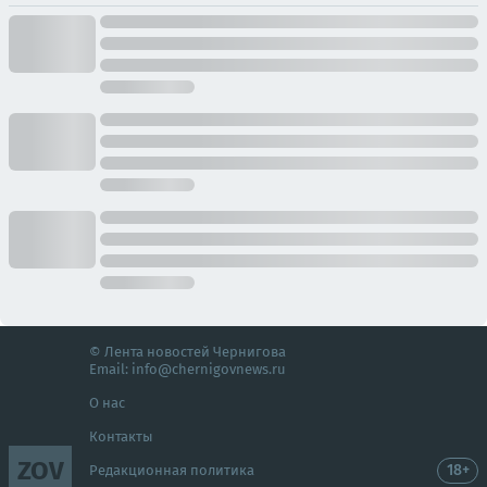
© Лента новостей Чернигова
Email:
info@chernigovnews.ru
О нас
Контакты
ZOV
18+
Редакционная политика