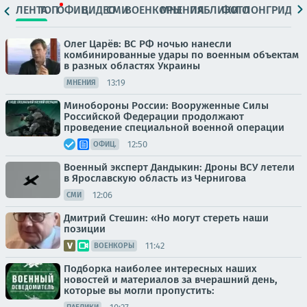
ЛЕНТА
ТОП
ОФИЦ.
ВИДЕО
СМИ
ВОЕНКОРЫ
МНЕНИЯ
ПАБЛИКИ
ФОТО
ЛОНГРИДЫ
Олег Царёв: ВС РФ ночью нанесли
комбинированные удары по военным объектам
в разных областях Украины
13:19
МНЕНИЯ
Минобороны России: Вооруженные Силы
Российской Федерации продолжают
проведение специальной военной операции
12:50
ОФИЦ.
Военный эксперт Дандыкин: Дроны ВСУ летели
в Ярославскую область из Чернигова
12:06
СМИ
Дмитрий Стешин: «Но могут стереть наши
позиции
11:42
ВОЕНКОРЫ
Подборка наиболее интересных наших
новостей и материалов за вчерашний день,
которые вы могли пропустить: