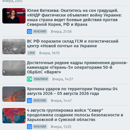
Вчера, 23:41
Юлия Витязева: Окатитесь на сон грядущий.
«КНДР фактически объявляет войну Украине:
наша страна ведет боевые действия против
Северной Кореи, РФ и Ирана
Вчера, 21:56
МНЕНИЯ
ВС РФ поразили склад ГСМ и логистический
центр «Новой почты» на Украине
Вчера, 16:15
СМИ
Достаточные редкие кадры применения дронов-
камикадзе «Герань-5» операторами 50-й
ОБрБпС «Варяг»
Вчера, 14:57
ПАБЛИКИ
Хроника ударов по территории Украины 04
августа 2026 – 05 августа 2026 года
Вчера, 14:47
МНЕНИЯ
4 августа группировка войск "Север"
продолжила создание полосы безопасности в
Харьковской и Сумской областях
Вчера, 13:25
МНЕНИЯ