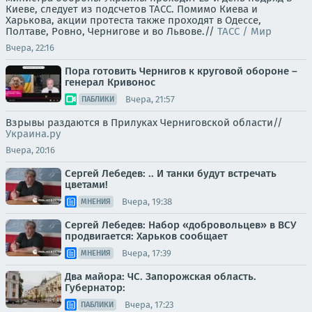
Киеве, следует из подсчетов ТАСС. Помимо Киева и
Харькова, акции протеста также проходят в Одессе,
Полтаве, Ровно, Чернигове и во Львове.//
ТАСС / Мир
Вчера, 22:16
Пора готовить Чернигов к круговой обороне –
генерал Кривонос
Вчера, 21:57
ПАБЛИКИ
Взрывы раздаются в Прилуках Черниговской области//
Украина.ру
Вчера, 20:16
Сергей Лебедев: .. И танки будут встречать
цветами!
Вчера, 19:38
МНЕНИЯ
Сергей Лебедев: Набор «добровольцев» в ВСУ
продвигается: Харьков сообщает
Вчера, 17:39
МНЕНИЯ
Два майора: ЧС. Запорожская область.
Губернатор:
Вчера, 17:23
ПАБЛИКИ