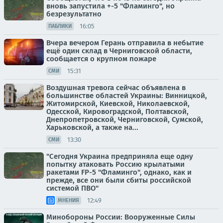
вновь запустила +-5 "Фламинго", но
безрезультатно
16:05
ПАБЛИКИ
Вчера вечером Герань отправила в небытие
ещё один склад в Черниговской области,
сообщается о крупном пожаре
15:31
СМИ
Воздушная тревога сейчас объявлена в
большинстве областей Украины: Винницкой,
Житомирской, Киевской, Николаевской,
Одесской, Кировоградской, Полтавской,
Днепропетровской, Черниговской, Сумской,
Харьковской, а также на...
13:30
СМИ
"Сегодня Украина предприняла еще одну
попытку атаковать Россию крылатыми
ракетами FP-5 "Фламинго", однако, как и
прежде, все они были сбиты российской
системой ПВО"
12:49
МНЕНИЯ
Минобороны России: Вооруженные Силы