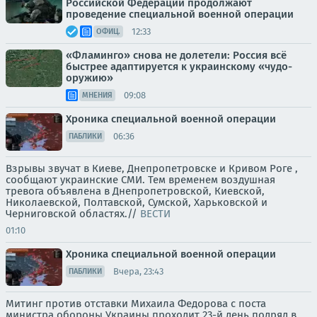
Российской Федерации продолжают
проведение специальной военной операции
12:33
ОФИЦ.
«Фламинго» снова не долетели: Россия всё
быстрее адаптируется к украинскому «чудо-
оружию»
09:08
МНЕНИЯ
Хроника специальной военной операции
06:36
ПАБЛИКИ
Взрывы звучат в Киеве, Днепропетровске и Кривом Роге ,
сообщают украинские СМИ. Тем временем воздушная
тревога объявлена в Днепропетровской, Киевской,
Николаевской, Полтавской, Сумской, Харьковской и
Черниговской областях.//
ВЕСТИ
01:10
Хроника специальной военной операции
Вчера, 23:43
ПАБЛИКИ
Митинг против отставки Михаила Федорова с поста
министра обороны Украины проходит 23-й день подряд в