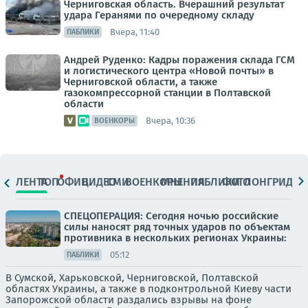
Черниговская область. Вчерашний результат
удара Геранями по очередному складу
Вчера, 11:40
ПАБЛИКИ
Андрей Руденко: Кадры поражения склада ГСМ
и логистического центра «Новой почты» в
Черниговской области, а также
газокомпрессорной станции в Полтавской
области
Вчера, 10:36
ВОЕНКОРЫ
ЛЕНТА
ТОП
ОФИЦ.
ВИДЕО
СМИ
ВОЕНКОРЫ
МНЕНИЯ
ПАБЛИКИ
ФОТО
ЛОНГРИДЫ
СПЕЦОПЕРАЦИЯ: Сегодня ночью российские
силы наносят ряд точных ударов по объектам
противника в нескольких регионах Украины:
05:12
ПАБЛИКИ
В Сумской, Харьковской, Черниговской, Полтавской
областях Украины, а также в подконтрольной Киеву части
Запорожской области раздались взрывы на фоне