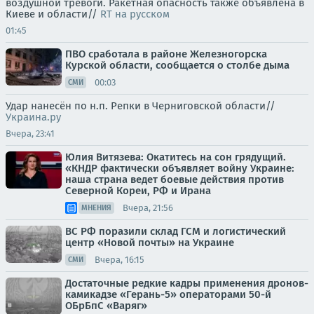
воздушной тревоги. Ракетная опасность также объявлена в
Киеве и области//
RT на русском
01:45
ПВО сработала в районе Железногорска
Курской области, сообщается о столбе дыма
00:03
СМИ
Удар нанесён по н.п. Репки в Черниговской области//
Украина.ру
Вчера, 23:41
Юлия Витязева: Окатитесь на сон грядущий.
«КНДР фактически объявляет войну Украине:
наша страна ведет боевые действия против
Северной Кореи, РФ и Ирана
Вчера, 21:56
МНЕНИЯ
ВС РФ поразили склад ГСМ и логистический
центр «Новой почты» на Украине
Вчера, 16:15
СМИ
Достаточные редкие кадры применения дронов-
камикадзе «Герань-5» операторами 50-й
ОБрБпС «Варяг»