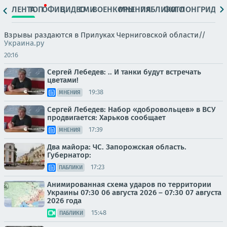
ЛЕНТА
ТОП
ОФИЦ.
ВИДЕО
СМИ
ВОЕНКОРЫ
МНЕНИЯ
ПАБЛИКИ
ФОТО
ЛОНГРИДЫ
Взрывы раздаются в Прилуках Черниговской области//
Украина.ру
20:16
Сергей Лебедев: .. И танки будут встречать
цветами!
19:38
МНЕНИЯ
Сергей Лебедев: Набор «добровольцев» в ВСУ
продвигается: Харьков сообщает
17:39
МНЕНИЯ
Два майора: ЧС. Запорожская область.
Губернатор:
17:23
ПАБЛИКИ
Анимированная схема ударов по территории
Украины 07:30 06 августа 2026 – 07:30 07 августа
2026 года
15:48
ПАБЛИКИ